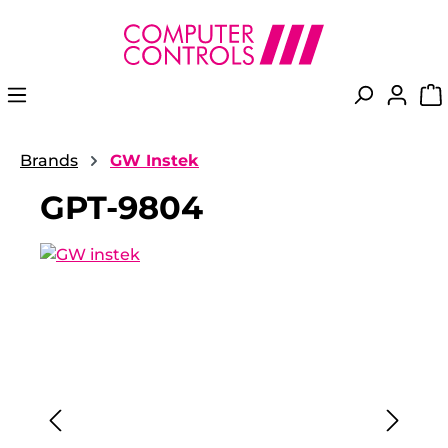
in content
Brands
GW Instek
GPT-9804
Skip image gallery