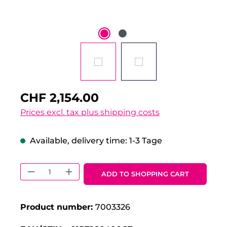
CHF 2,154.00
Prices excl. tax plus shipping costs
Available, delivery time: 1-3 Tage
Product Quantity: Enter the desired 
ADD TO SHOPPING CART
Product number:
7003326